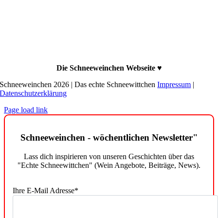
Büro: Feurigstraße 51, 10827 Berlin
Telefon: 030-120-83-630
E-Mail Feedback: feedback@schneeweinchen.de
E-Mail Werbung: werbung@schneeweinchen.de
E-Mail Allgemeine Anfragen: post@schneeweinchen.de
Die Schneeweinchen Webseite ♥
Schneeweinchen 2026 | Das echte Schneewittchen
Impressum
|
Datenschutzerklärung
Page load link
Schneeweinchen - wöchentlichen Newsletter"
Lass dich inspirieren von unseren Geschichten über das
"Echte Schneewittchen" (Wein Angebote, Beiträge, News).
Ihre E-Mail Adresse*